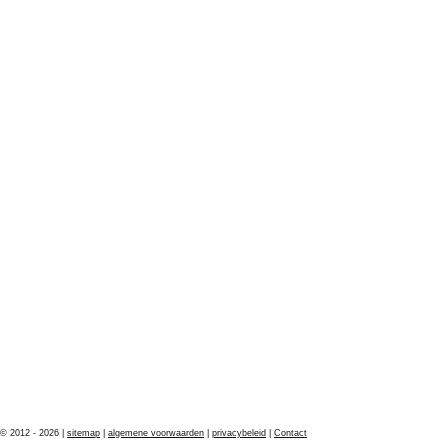
© 2012 - 2026 |
sitemap
|
algemene voorwaarden
|
privacybeleid
|
Contact